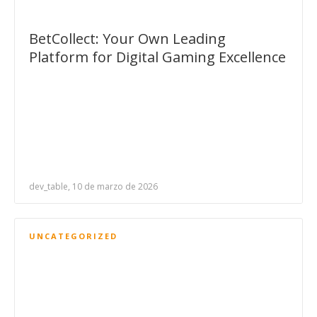
BetCollect: Your Own Leading
Platform for Digital Gaming Excellence
dev_table, 10 de marzo de 2026
UNCATEGORIZED