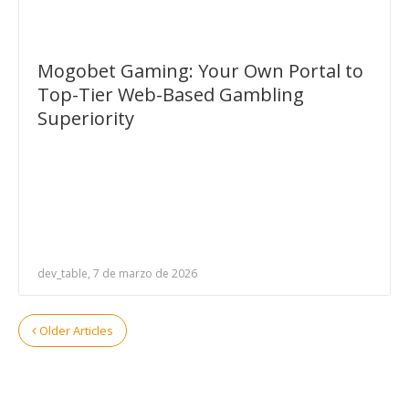
Mogobet Gaming: Your Own Portal to
Top-Tier Web-Based Gambling
Superiority
dev_table, 7 de marzo de 2026
Older Articles