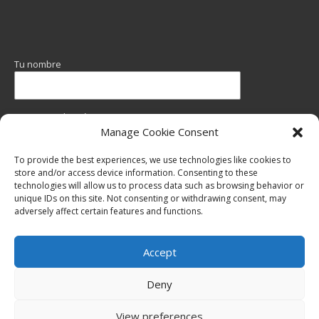
Tu nombre
Tu correo electrónico
Manage Cookie Consent
To provide the best experiences, we use technologies like cookies to
Tu mensaje (opcional)
store and/or access device information. Consenting to these
technologies will allow us to process data such as browsing behavior or
unique IDs on this site. Not consenting or withdrawing consent, may
adversely affect certain features and functions.
Accept
Deny
View preferences
© MOESPU Todos los derechos reservados