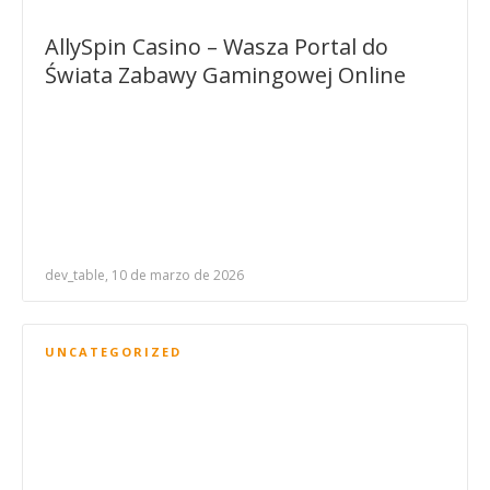
AllySpin Casino – Wasza Portal do
Świata Zabawy Gamingowej Online
dev_table, 10 de marzo de 2026
UNCATEGORIZED