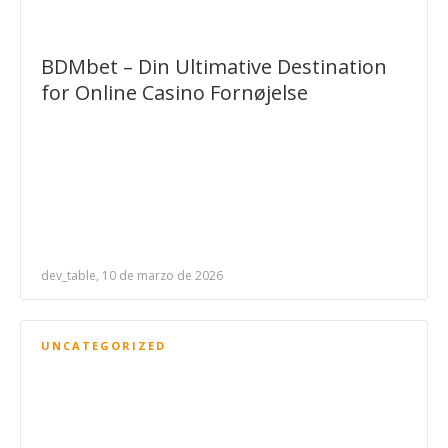
BDMbet – Din Ultimative Destination
for Online Casino Fornøjelse
dev_table, 10 de marzo de 2026
UNCATEGORIZED