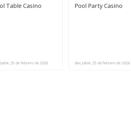
ol Table Casino
Pool Party Casino
table, 25 de febrero de 2026
dev_table, 25 de febrero de 2026