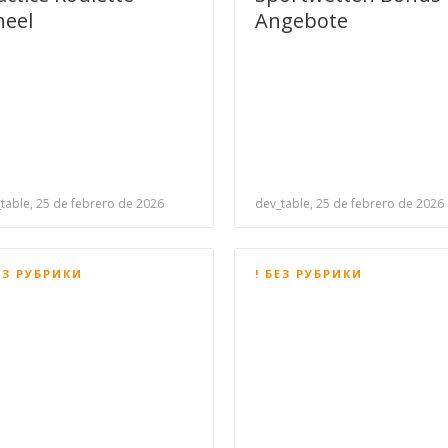
eel
Angebote
table, 25 de febrero de 2026
dev_table, 25 de febrero de 2026
ЕЗ РУБРИКИ
! БЕЗ РУБРИКИ