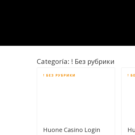
Categoría:
! Без рубрики
! БЕЗ РУБРИКИ
! Б
Huone Casino Login
Hu