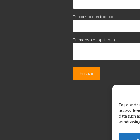
Tu correo electrónico
Tu mensaje (opcional)
To provide 
access devi
data such a
withdrawing
A