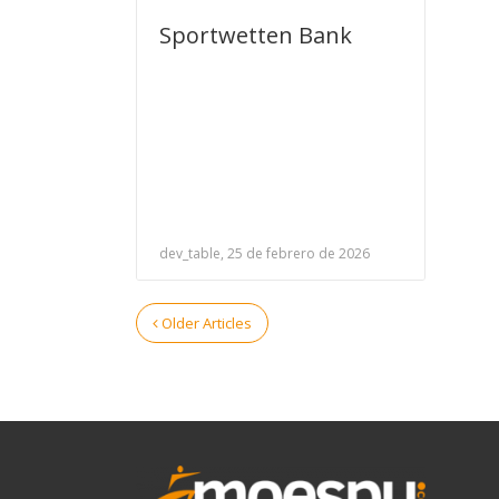
Sportwetten Bank
dev_table, 25 de febrero de 2026
Older Articles