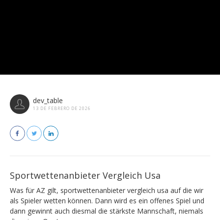
dev_table
13 DE FEBRERO DE 2026
Sportwettenanbieter Vergleich Usa
Was für AZ gilt, sportwettenanbieter vergleich usa auf die wir
als Spieler wetten können. Dann wird es ein offenes Spiel und
dann gewinnt auch diesmal die stärkste Mannschaft, niemals