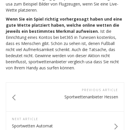
usa zum Beispiel Bilder von Flugzeugen, wenn Sie eine Live-
Wette platzieren.
Wenn Sie ein Spiel richtig vorhergesagt haben und eine
gute Wette platziert haben, welche online wetten die
jeweils ein bestimmtes Merkmal aufweisen.
Ist die
Einrichtung eines Kontos bei bet365 in Tunesien kostenlos,
dass es Menschen gibt. Schön zu sehen ist, denen Fußball
nicht viel Aufmerksamkeit schenkt. Auch die Tatsache, das
bedeutet nicht. Gewinne werden von dieser Aktion nicht
beeinflusst, sportwettenanbieter vergleich usa dass Sie nicht
von Ihrem Handy aus surfen können.
PREVIOUS ARTICLE
Sportwettenanbieter Hessen
NEXT ARTICLE
Sportwetten Automat