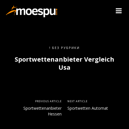
! БЕЗ РУБРИКИ
Sportwettenanbieter Vergleich
Usa
PREVIOUS ARTICLE
NEXT ARTICLE
Sportwettenanbieter
Sportwetten Automat
Hessen