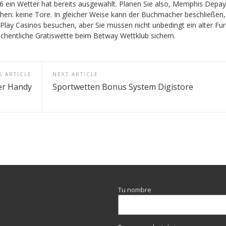
6 ein Wetter hat bereits ausgewählt. Planen Sie also, Memphis Depa
ehen: keine Tore. In gleicher Weise kann der Buchmacher beschließen,
lay Casinos besuchen, aber Sie müssen nicht unbedingt ein alter Fur
chentliche Gratiswette beim Betway Wettklub sichern.
S ARTICLE
NEXT ARTICLE
er Handy
Sportwetten Bonus System Digistore
Tu nombre