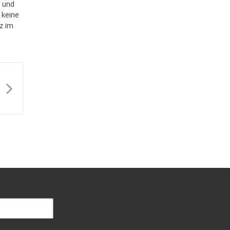
y und
 keine
z im