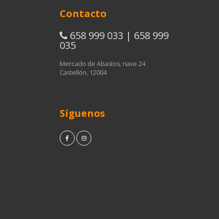
Contacto
658 999 033 | 658 999
035
Mercado de Abastos, nave 24
Castellón, 12004
Síguenos