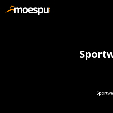
Sportw
Sportwe