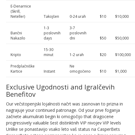
E-Denarnice
(Skrill,
Neteller)
Takojšen
0-24 urah
$10
$10,000
1-3
3-7
Bančni
poslovnih
poslovnih
Nakazilo
days
dni
$50
$50,000
15-30
Kripto
minut
1-2 urah
$20
$100,000
Predplačniške
Ne
Kartice
Instant
omogočeno
$10
$1,000
Exclusive Ugodnosti and Igralčevih
Benefitov
Our večstopenjski lojalnosti načrt was zasnovan to prizna in
nagrajuje your continued patronage. Od your prve foganja
začnete akumulirati begin ki omogočijo that dragocene
progressively valuable šest distinktnih VIP nivojev VIP levels
Unlike se ponastavijo vsako leto vaš status na CasperBets