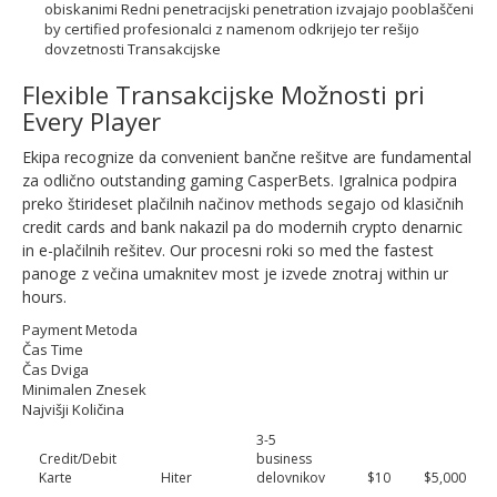
obiskanimi Redni penetracijski penetration izvajajo pooblaščeni
by certified profesionalci z namenom odkrijejo ter rešijo
dovzetnosti Transakcijske
Flexible Transakcijske Možnosti pri
Every Player
Ekipa recognize da convenient bančne rešitve are fundamental
za odlično outstanding gaming CasperBets. Igralnica podpira
preko štirideset plačilnih načinov methods segajo od klasičnih
credit cards and bank nakazil pa do modernih crypto denarnic
in e-plačilnih rešitev. Our procesni roki so med the fastest
panoge z večina umaknitev most je izvede znotraj within ur
hours.
Payment Metoda
Čas Time
Čas Dviga
Minimalen Znesek
Najvišji Količina
3-5
Credit/Debit
business
Karte
Hiter
delovnikov
$10
$5,000