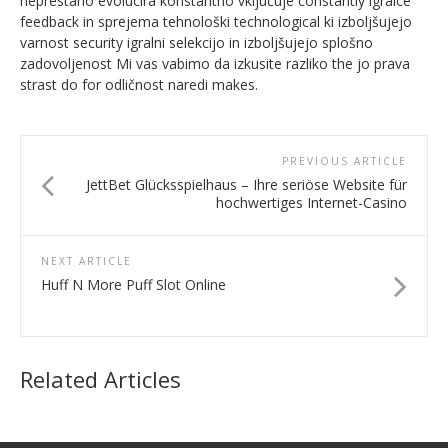
neprestano evolucira konstantno vključuje constantly igralce
feedback in sprejema tehnološki technological ki izboljšujejo
varnost security igralni selekcijo in izboljšujejo splošno
zadovoljenost Mi vas vabimo da izkusite razliko the jo prava
strast do for odličnost naredi makes.
PREVIOUS ARTICLE
JettBet Glücksspielhaus – Ihre seriöse Website für
hochwertiges Internet-Casino
NEXT ARTICLE
Huff N More Puff Slot Online
Related Articles