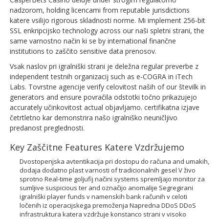
nadzorom, holding licencami from reputable jurisdictions
katere vsilijo rigorous skladnosti norme. Mi implement 256-bit
SSL enkripcijsko technology across our naši spletni strani, the
same varnostno način ki se by international finančne
institutions to zaščito sensitive data prenosov.
Vsak naslov pri igralniški strani je deležna regular preverbe z
independent testnih organizacij such as e-COGRA in iTech
Labs. Tovrstne agencije verify celovitost naših of our številk in
generators and ensure povračila odstotki točno prikazujejo
accurately učinkovitost actual objavljamo. certifikatna izjave
četrtletno kar demonstrira našo igralniško neuničljivo
predanost preglednosti.
Key Zaščitne Features Katere Vzdržujemo
Dvostopenjska avtentikacija pri dostopu do računa and umakih,
dodaja dodatno plast varnosti of tradicionalnih gesel V živo
sprotno Real-time goljufij načini systems spremljajo monitor za
sumljive suspicious ter and označijo anomalije Segregirani
igralniški player funds v namenskih bank računih v celoti
ločenih iz operacijskega premoženja Napredna DDoS DDoS
infrastruktura katera vzdržuje konstanco strani v visoko