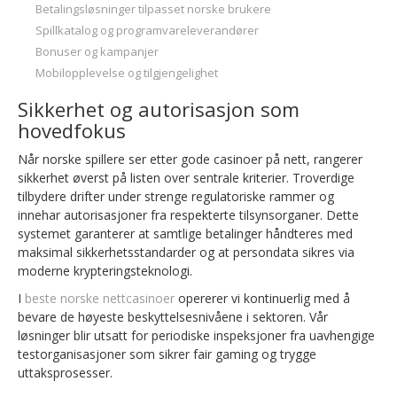
Betalingsløsninger tilpasset norske brukere
Spillkatalog og programvareleverandører
Bonuser og kampanjer
Mobilopplevelse og tilgjengelighet
Sikkerhet og autorisasjon som
hovedfokus
Når norske spillere ser etter gode casinoer på nett, rangerer
sikkerhet øverst på listen over sentrale kriterier. Troverdige
tilbydere drifter under strenge regulatoriske rammer og
innehar autorisasjoner fra respekterte tilsynsorganer. Dette
systemet garanterer at samtlige betalinger håndteres med
maksimal sikkerhetsstandarder og at persondata sikres via
moderne krypteringsteknologi.
I
beste norske nettcasinoer
opererer vi kontinuerlig med å
bevare de høyeste beskyttelsesnivåene i sektoren. Vår
løsninger blir utsatt for periodiske inspeksjoner fra uavhengige
testorganisasjoner som sikrer fair gaming og trygge
uttaksprosesser.