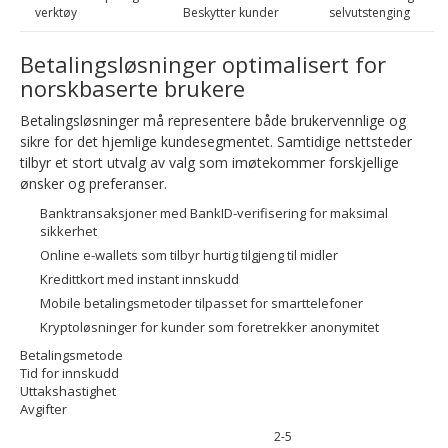
verktøy
Beskytter kunder
selvutstenging
Betalingsløsninger optimalisert for
norskbaserte brukere
Betalingsløsninger må representere både brukervennlige og
sikre for det hjemlige kundesegmentet. Samtidige nettsteder
tilbyr et stort utvalg av valg som imøtekommer forskjellige
ønsker og preferanser.
Banktransaksjoner med BankID-verifisering for maksimal
sikkerhet
Online e-wallets som tilbyr hurtig tilgjeng til midler
Kredittkort med instant innskudd
Mobile betalingsmetoder tilpasset for smarttelefoner
Kryptoløsninger for kunder som foretrekker anonymitet
Betalingsmetode
Tid for innskudd
Uttakshastighet
Avgifter
2-5